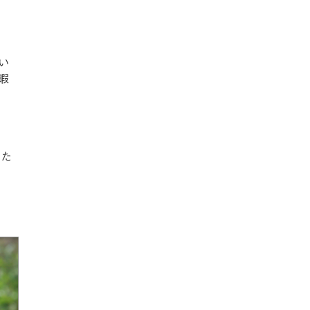
い
暇
した