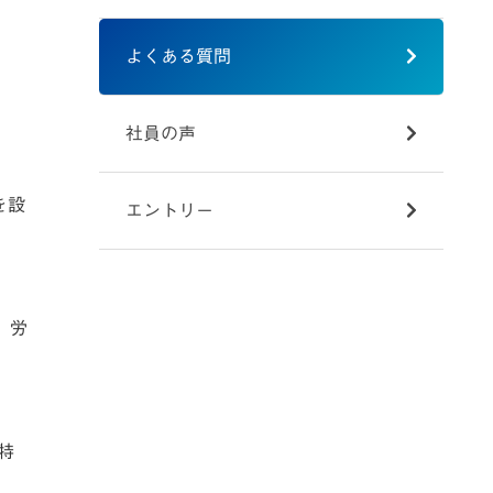
よくある質問
社員の声
を設
エントリー
、労
特